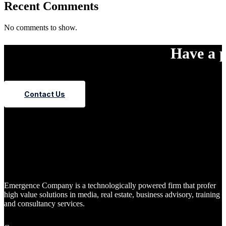
Recent Comments
No comments to show.
Have a p
Contact Us
Emergence Company is a technologically powered firm that profer
high value solutions in media, real estate, business advisory, training
and consultancy services.