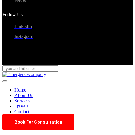
FAQs
Follow Us
LinkedIn
Instagram
Home
About Us
Services
Travels
Contact
Book For Consultation