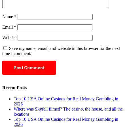
Name
*
Email
*
Website
Save my name, email, and website in this browser for the next
time I comment.
Recent Posts
Top 10 USA Online Casinos for Real Money Gambling in
2026
Where was Skyfall filmed? The casino, the house, and all the
locations
Top 10 USA Online Casinos for Real Money Gambling in
2026