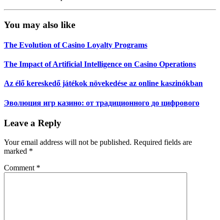
You may also like
The Evolution of Casino Loyalty Programs
The Impact of Artificial Intelligence on Casino Operations
Az élő kereskedő játékok növekedése az online kaszinókban
Эволюция игр казино: от традиционного до цифрового
Leave a Reply
Your email address will not be published.
Required fields are
marked
*
Comment
*