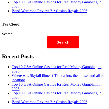
Top 10 USA Online Casinos for Real Money Gambling in
2026
Bond Wardrobe Review 21: Casino Royale 2006
Tag Cloud
Search
Search
Recent Posts
Top 10 USA Online Casinos for Real Money Gambling in
2026
Where was Skyfall filmed? The casino, the house, and all the
locations
Top 10 USA Online Casinos for Real Money Gambling in
2026
Top 10 USA Online Casinos for Real Money Gambling in
2026
Bond Wardrobe Review 21: Casino Royale 2006