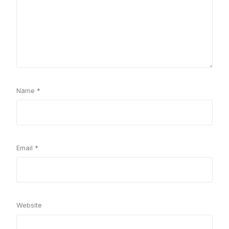
Name
*
Email
*
Website