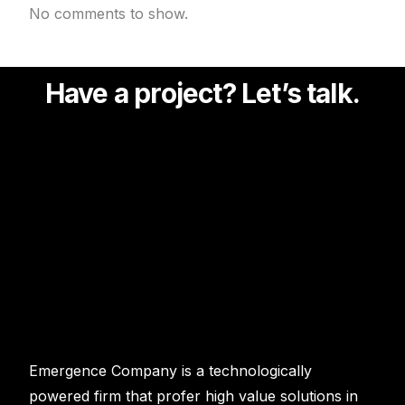
No comments to show.
Have a project? Let’s talk.
Emergence Company is a technologically
powered firm that profer high value solutions in