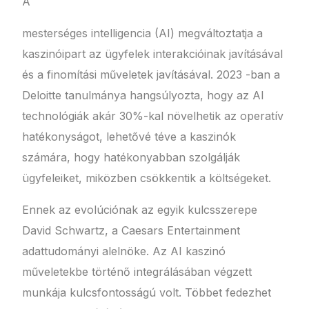
A
mesterséges intelligencia (AI) megváltoztatja a
kaszinóipart az ügyfelek interakcióinak javításával
és a finomítási műveletek javításával. 2023 -ban a
Deloitte tanulmánya hangsúlyozta, hogy az AI
technológiák akár 30%-kal növelhetik az operatív
hatékonyságot, lehetővé téve a kaszinók
számára, hogy hatékonyabban szolgálják
ügyfeleiket, miközben csökkentik a költségeket.
Ennek az evolúciónak az egyik kulcsszerepe
David Schwartz, a Caesars Entertainment
adattudományi alelnöke. Az AI kaszinó
műveletekbe történő integrálásában végzett
munkája kulcsfontosságú volt. Többet fedezhet