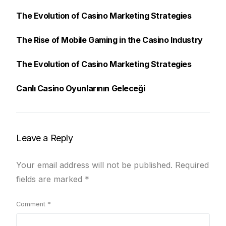
The Evolution of Casino Marketing Strategies
The Rise of Mobile Gaming in the Casino Industry
The Evolution of Casino Marketing Strategies
Canlı Casino Oyunlarının Geleceği
Leave a Reply
Your email address will not be published.
Required
fields are marked
*
Comment
*