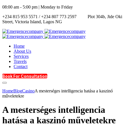
08:00 am - 5:00 pm | Monday to Friday
+234 815 953 5571 / +234 807 773 2597
Plot 304b, Jide Oki
Street, Victoria Island, Lagos NG
Home
About Us
Services
Travels
Contact
Book For Consultation
Home
Blog
Casino
A mesterséges intelligencia hatása a kaszinó
műveletekre
A mesterséges intelligencia
hatása a kaszinó műveletekre