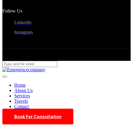
Follow Us
LinkedIn
Instagram
Home
About Us
Services
Travels
Contact
Book For Consultation