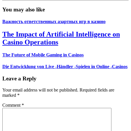
You may also like
Важность ответственных азартных игр в казино
The Impact of Artificial Intelligence on
Casino Operations
The Future of Mobile Gaming in Casinos
Die Entwicklung von Live -Händler -Spielen in Online -Casinos
Leave a Reply
Your email address will not be published.
Required fields are
marked
*
Comment
*