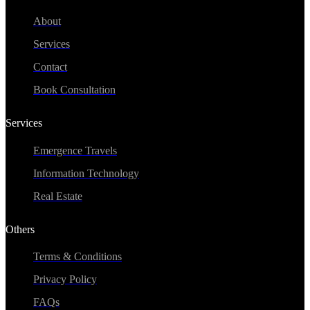
About
Services
Contact
Book Consultation
Services
Emergence Travels
Information Technology
Real Estate
Others
Terms & Conditions
Privacy Policy
FAQs