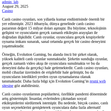
admin_lab
August 29, 2025
Casino
Canlı casino oyunları, son yıllarda kumar endüstrisinde önemli bir
yer edinmiştir. 2023 itibarıyla, dünya genelinde canlı casino
pazarının değeri 15 milyar doları aşmıştır. Bu büyüme, teknolojinin
gelişimi ve oyuncuların gerçek zamanlı etkileşim arayışları ile
doğrudan ilişkilidir. Canlı oyunlar, oyunculara gerçek krupiyelerle
oynama imkanı sunarak, sanal ortamda gerçek bir casino deneyimi
yaşatmaktadır.
Örneğin, Evolution Gaming, bu alanda öncü bir şirket olarak,
yüksek kaliteli canlı oyunlar sunmaktadır. Şirketin sunduğu oyunlar,
gerçek zamanlı video akışı ile oyunculara sunulmakta ve bu da
deneyimi daha da gerçekçi hale getirmektedir. Canlı casino oyunları,
mobil cihazlar üzerinden de erişilebilir hale gelmiştir, bu da
oyuncuların istedikleri yerden oyun oynamalarına olanak
tanımaktadır. Daha fazla bilgi için Evolution Gaming’in
resmi web
sitesine
göz atabilirsiniz.
Canlı casino oyunlarının popülaritesi, özellikle pandemi döneminde
artış göstermiştir. İnsanlar, evlerinden çıkmadan sosyal
etkileşimlerini sürdürmek istemiştir. Bu nedenle, birçok casino, canlı
oyun seçeneklerini genişleterek oyunculara daha fazla alternatif