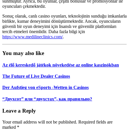
sunmuştur. Ayrıca, bu oyunlar, çeşitli bonuslar ve promosyonlar ile
oyuncuları çekmektedir.
Sonuç olarak, canlı casino oyunları, teknolojinin sunduğu imkanlarla
birlikte, kumar deneyimini dönüştürmektedir. Ancak, oyuncuların
güvenli bir oyun deneyimi için lisanslı ve güvenilir platformları
tercih etmeleri önemlidir. Daha fazla bilgi için
https://www.medilineclinics.com/
.
You may also like
Az élő kereskedő játékok növekedése az online kaszinókban
The Future of Live Dealer Casinos
Der Aufstieg von eSports -Wetten in Casinos
“Двухсот” или “двухстах”, как правильно?
Leave a Reply
Your email address will not be published.
Required fields are
marked
*