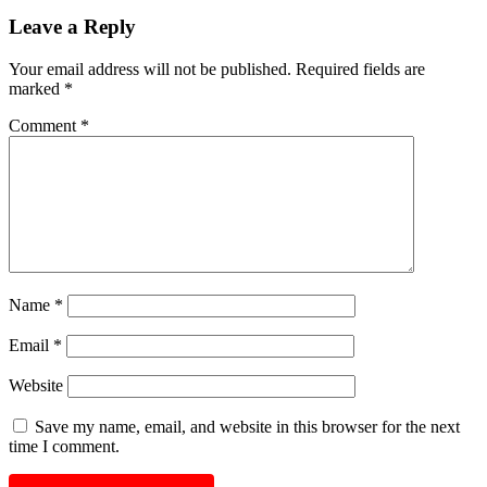
Leave a Reply
Your email address will not be published.
Required fields are
marked
*
Comment
*
Name
*
Email
*
Website
Save my name, email, and website in this browser for the next
time I comment.