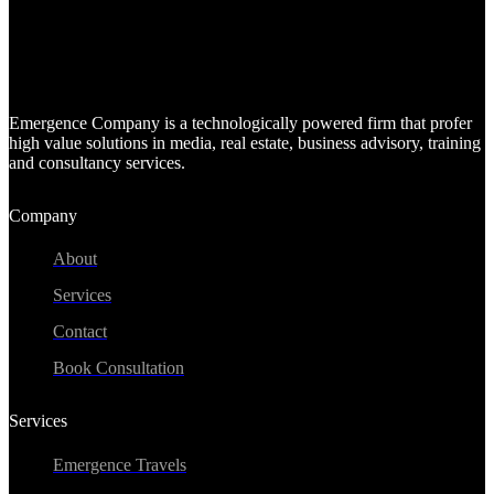
Emergence Company is a technologically powered firm that profer
high value solutions in media, real estate, business advisory, training
and consultancy services.
Company
About
Services
Contact
Book Consultation
Services
Emergence Travels