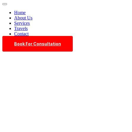
Home
About Us
Services
Travels
Contact
Book For Consultation