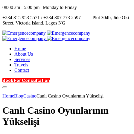
08:00 am - 5:00 pm | Monday to Friday
+234 815 953 5571 / +234 807 773 2597
Plot 304b, Jide Oki
Street, Victoria Island, Lagos NG
Home
About Us
Services
Travels
Contact
Book For Consultation
Home
Blog
Casino
Canlı Casino Oyunlarının Yükselişi
Canlı Casino Oyunlarının
Yükselişi