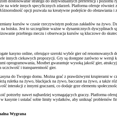
czom dostosowanie strategii do indywidualnych preferencji i poziomu 
e na wiele innych specyficznych zdarzeń. Platforma oferuje również zak
óżnorodność opcji pozwala na kreatywne podejście do obstawiania i
i zmiany kursów w czasie rzeczywistym podczas zakładów na żywo. Dz
 na boisku. Jest to szczególnie ważne w dynamicznych dyscyplinach s
lizowanie przebiegu meczu i obserwacja kursów są kluczowe do skute
ogate kasyno online, oferujące szeroki wybór gier od renomowanych 
że wiele innych ciekawych propozycji. Gry są dostępne zarówno w wersji
mi oprogramowania, Mostbet gwarantuje wysoką jakość gier, atrakcyjn
uczciwość i transparentność gier.
asyna do Twojego domu. Można grać z prawdziwymi krupierami w czas
leżą ruletka na żywo, blackjack na żywo, baccarat na żywo, a także r
wość interakcji z innymi graczami, co dodaje grze elementu społecznoś
koić potrzeby nawet najbardziej wymagających graczy. Platforma oferuj
 w kasynie i ustalać sobie limity wydatków, aby uniknąć problemów f
alna Wygrana