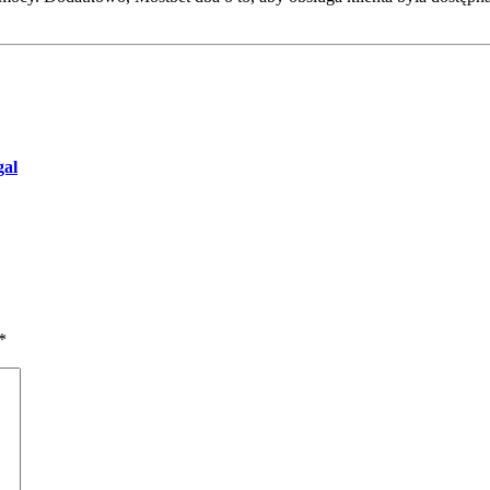
gal
*