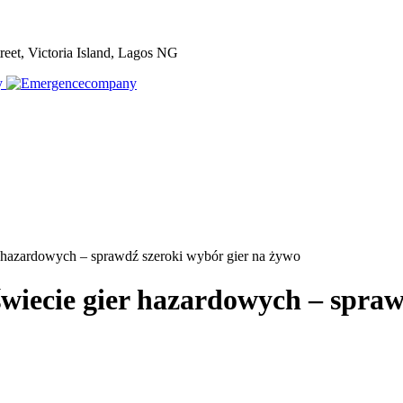
treet, Victoria Island, Lagos NG
r hazardowych – sprawdź szeroki wybór gier na żywo
świecie gier hazardowych – spraw