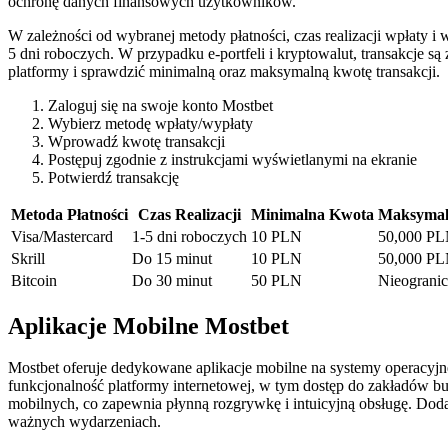
ochronę danych finansowych użytkowników.
W zależności od wybranej metody płatności, czas realizacji wpłaty
5 dni roboczych. W przypadku e-portfeli i kryptowalut, transakcje s
platformy i sprawdzić minimalną oraz maksymalną kwotę transakcji.
Zaloguj się na swoje konto Mostbet
Wybierz metodę wpłaty/wypłaty
Wprowadź kwotę transakcji
Postępuj zgodnie z instrukcjami wyświetlanymi na ekranie
Potwierdź transakcję
Metoda Płatności
Czas Realizacji
Minimalna Kwota
Maksymal
Visa/Mastercard
1-5 dni roboczych
10 PLN
50,000 P
Skrill
Do 15 minut
10 PLN
50,000 P
Bitcoin
Do 30 minut
50 PLN
Nieograni
Aplikacje Mobilne Mostbet
Mostbet oferuje dedykowane aplikacje mobilne na systemy operacyjne
funkcjonalność platformy internetowej, w tym dostęp do zakładów b
mobilnych, co zapewnia płynną rozgrywkę i intuicyjną obsługę. Dod
ważnych wydarzeniach.