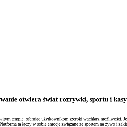
anie otwiera świat rozrywki, sportu i kasy
owitym tempie, oferując użytkownikom szeroki wachlarz możliwości. Je
 Platforma ta łączy w sobie emocje związane ze sportem na żywo i zak