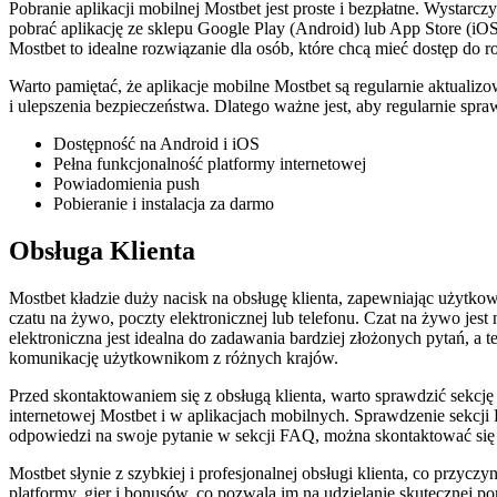
Pobranie aplikacji mobilnej Mostbet jest proste i bezpłatne. Wystarc
pobrać aplikację ze sklepu Google Play (Android) lub App Store (iOS)
Mostbet to idealne rozwiązanie dla osób, które chcą mieć dostęp do r
Warto pamiętać, że aplikacje mobilne Mostbet są regularnie aktual
i ulepszenia bezpieczeństwa. Dlatego ważne jest, aby regularnie spraw
Dostępność na Android i iOS
Pełna funkcjonalność platformy internetowej
Powiadomienia push
Pobieranie i instalacja za darmo
Obsługa Klienta
Mostbet kładzie duży nacisk na obsługę klienta, zapewniając użytko
czatu na żywo, poczty elektronicznej lub telefonu. Czat na żywo je
elektroniczna jest idealna do zadawania bardziej złożonych pytań, a t
komunikację użytkownikom z różnych krajów.
Przed skontaktowaniem się z obsługą klienta, warto sprawdzić sekcj
internetowej Mostbet i w aplikacjach mobilnych. Sprawdzenie sekcj
odpowiedzi na swoje pytanie w sekcji FAQ, można skontaktować się 
Mostbet słynie z szybkiej i profesjonalnej obsługi klienta, co przy
platformy, gier i bonusów, co pozwala im na udzielanie skutecznej p