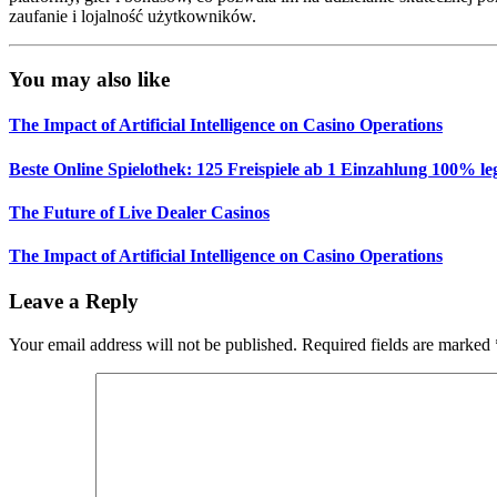
zaufanie i lojalność użytkowników.
You may also like
The Impact of Artificial Intelligence on Casino Operations
Beste Online Spielothek: 125 Freispiele ab 1 Einzahlung 100% le
The Future of Live Dealer Casinos
The Impact of Artificial Intelligence on Casino Operations
Leave a Reply
Your email address will not be published.
Required fields are marked