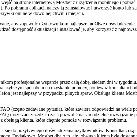
zy wejść na stronę internetową Mostbet z urządzenia mobilnego i pobra
. Po pobraniu aplikacji należy ją zainstalować i utworzyć konto lub za
ozrywki online w dowolnej chwili i miejscu.
izowane, aby zapewnić użytkownikom najlepsze możliwe doświadczenie.
dzać dostępność aktualizacji i instalować je, aby korzystać z najnowszej
wnikom profesjonalne wsparcie przez całą dobę, siedem dni w tygodniu
st najszybszym sposobem na uzyskanie pomocy, ponieważ konsultanci o
elefon jest najlepszy w przypadku pilnych spraw. Obsługa klienta Mostb
ę FAQ (często zadawane pytania), która zawiera odpowiedzi na wiele po
i FAQ może zaoszczędzić czas i pozwolić na samodzielne rozwiązanie
z obsługą klienta, która chętnie pomoże w rozwiązaniu problemu.
czynia się do pozytywnego doświadczenia użytkowników. Konsultanci są 
omocy. Dodatkowo, Mostbet dba o to, aby obsługa klienta była dostępna