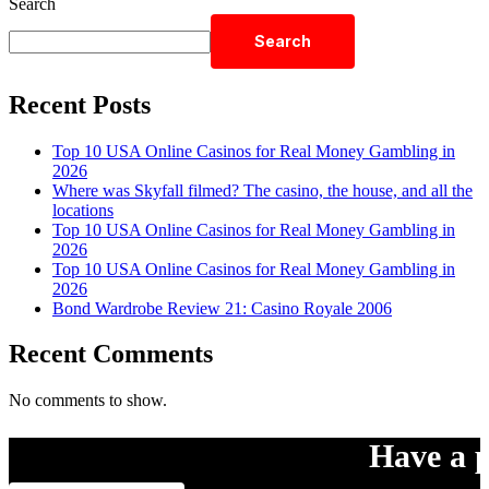
Search
Search
Recent Posts
Top 10 USA Online Casinos for Real Money Gambling in
2026
Where was Skyfall filmed? The casino, the house, and all the
locations
Top 10 USA Online Casinos for Real Money Gambling in
2026
Top 10 USA Online Casinos for Real Money Gambling in
2026
Bond Wardrobe Review 21: Casino Royale 2006
Recent Comments
No comments to show.
Have a p