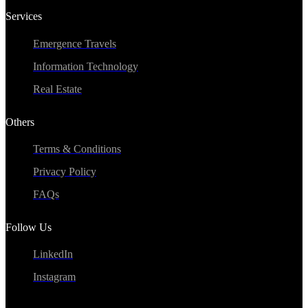
Services
Emergence Travels
Information Technology
Real Estate
Others
Terms & Conditions
Privacy Policy
FAQs
Follow Us
LinkedIn
Instagram