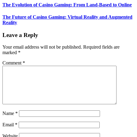
The Evolution of Casino Gaming: From Land-Based to Online
The Future of Casino Gaming: Virtual Reality and Augmented
Reality
Leave a Reply
Your email address will not be published.
Required fields are
marked
*
Comment
*
Name
*
Email
*
Website