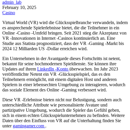
admin_lab
February 10, 2025
Casino
Virtual World (VR) wird die Glücksspielbranche verwandeln, indem
es ansprechende Spielerlebnisse bietet, die die Teilnehmer in ein
Online -Casino -Umfeld bringen. Seit 2021 stieg die Akzeptanz von
VR -Innovationen in Internet -Casinos kontinuierlich an. Eine
Studie aus Statista prognostiziert, dass der VR -Gaming -Markt bis
2024 12 Milliarden US -Dollar erreichen wird.
Ein Unternehmen in der Avantgarde dieses Fortschritts ist netent,
bekannt für seine hochmodernen Spieldienste. Sie können ihre
Updates auf ihrem
LinkedIn -Konto
überwachen. Im Jahr 2023
veröffentlichte Netent ein VR -Glücksspielspiel, das es den
Teilnehmern ermöglicht, mit einem digitalen Host und anderen
Spielern in einer lebensechten Umgebung zu interagieren, wodurch
das soziale Element des Online -Gaming verbessert wird.
Diese VR -Erlebnisse bieten nicht nur Belustigung, sondern auch
unterschiedliche Attribute wie personalisierte Avatare und
partizipative Umgebung, wodurch die Spieler das Gefühl geben,
sich in einem echten Glücksspielunternehmen zu befinden. Weitere
Daten über den Einfluss von VR auf die Unterhaltung finden Sie
unter
gamingamer.com
.