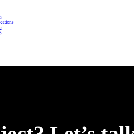
6
ocations
6
6
ect? Let’s talk