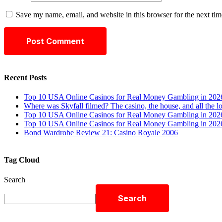
Save my name, email, and website in this browser for the next ti
Recent Posts
Top 10 USA Online Casinos for Real Money Gambling in 202
Where was Skyfall filmed? The casino, the house, and all the l
Top 10 USA Online Casinos for Real Money Gambling in 202
Top 10 USA Online Casinos for Real Money Gambling in 202
Bond Wardrobe Review 21: Casino Royale 2006
Tag Cloud
Search
Search