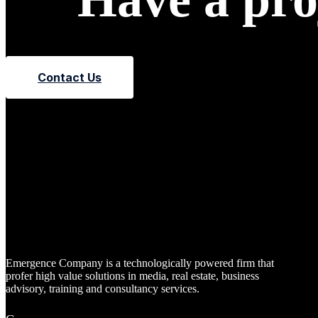
Contact Us
Emergence Company is a technologically powered firm that
profer high value solutions in media, real estate, business
advisory, training and consultancy services.