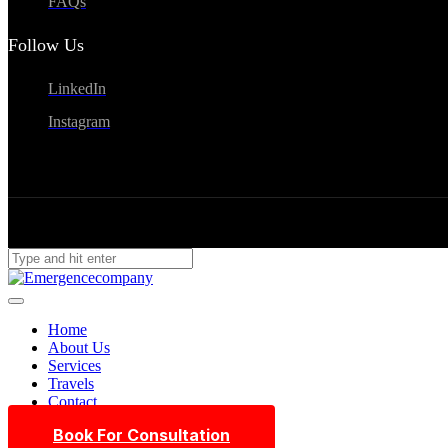
FAQs
Follow Us
LinkedIn
Instagram
Home
About Us
Services
Travels
Contact
Book For Consultation