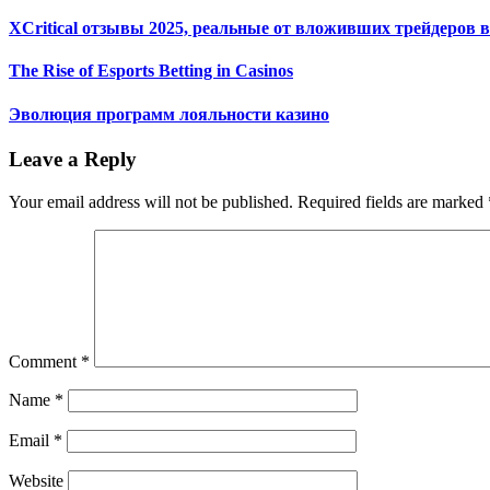
XCritical отзывы 2025, реальные от вложивших трейдеров в 
The Rise of Esports Betting in Casinos
Эволюция программ лояльности казино
Leave a Reply
Your email address will not be published.
Required fields are marked
Comment
*
Name
*
Email
*
Website