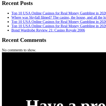
Recent Posts
Top 10 USA Online Casinos for Real Money Gambling in 202
Where was Skyfall filmed? The casino, the house, and all the l
Top 10 USA Online Casinos for Real Money Gambling in 202
Top 10 USA Online Casinos for Real Money Gambling in 202
Bond Wardrobe Review 21: Casino Royale 2006
Recent Comments
No comments to show.
Have a proj