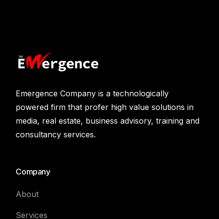
Emergence Company is a technologically
powered firm that profer high value solutions in
media, real estate, business advisory, training and
consultancy services.
Company
About
Services