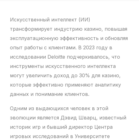
Искусственный интеллект (ИИ)
трансформирует индустрию казино, повышая
эксплуатационную эффективность и обновляя
опыт работы с клиентами. В 2023 году в
исследовании Deloitte подчеркивалось, что
инструменты искусственного интеллекта
могут увеличить доход до 30% для казино,
которые эффективно применяют аналитику
данных и понимание клиентов.
Одним из выдающихся человек в этой
эволюции является Дэвид Шварц, известный
историк игр и бывший директор Центра
игровых исследований в Университете