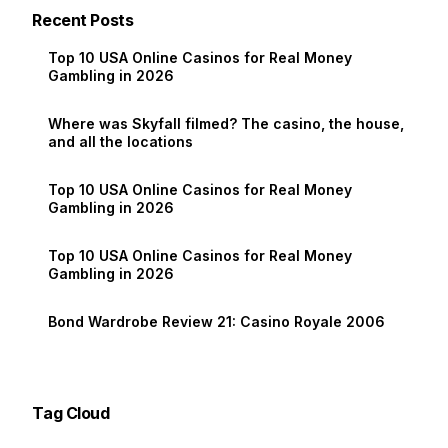
Recent Posts
Top 10 USA Online Casinos for Real Money
Gambling in 2026
Where was Skyfall filmed? The casino, the house,
and all the locations
Top 10 USA Online Casinos for Real Money
Gambling in 2026
Top 10 USA Online Casinos for Real Money
Gambling in 2026
Bond Wardrobe Review 21: Casino Royale 2006
Tag Cloud