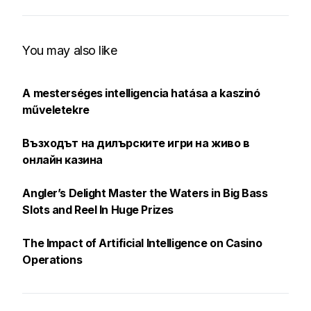
You may also like
A mesterséges intelligencia hatása a kaszinó
műveletekre
Възходът на дилърските игри на живо в
онлайн казина
Angler’s Delight Master the Waters in Big Bass
Slots and Reel In Huge Prizes
The Impact of Artificial Intelligence on Casino
Operations