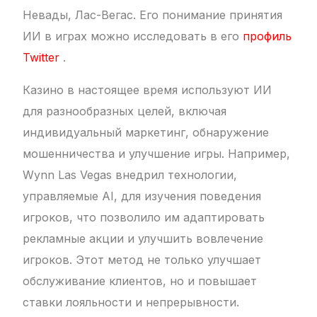
Невады, Лас-Вегас. Его понимание принятия
ИИ в играх можно исследовать в его
профиль
Twitter
.
Казино в настоящее время используют ИИ
для разнообразных целей, включая
индивидуальный маркетинг, обнаружение
мошенничества и улучшение игры. Например,
Wynn Las Vegas внедрил технологии,
управляемые AI, для изучения поведения
игроков, что позволило им адаптировать
рекламные акции и улучшить вовлечение
игроков. Этот метод не только улучшает
обслуживание клиентов, но и повышает
ставки лояльности и непрерывности.