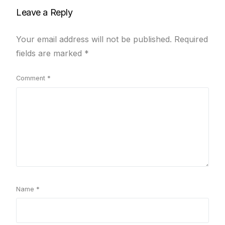
Leave a Reply
Your email address will not be published.
Required
fields are marked
*
Comment
*
Name
*