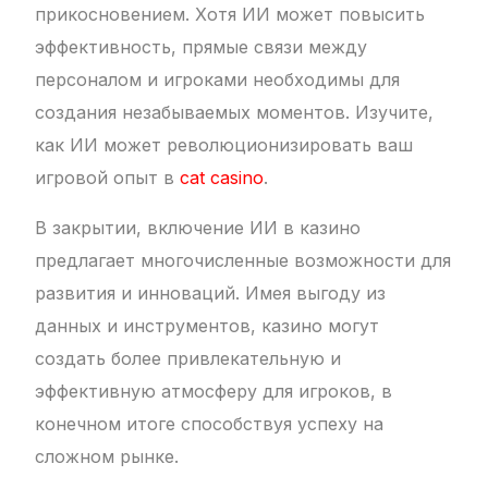
прикосновением. Хотя ИИ может повысить
эффективность, прямые связи между
персоналом и игроками необходимы для
создания незабываемых моментов. Изучите,
как ИИ может революционизировать ваш
игровой опыт в
cat casino
.
В закрытии, включение ИИ в казино
предлагает многочисленные возможности для
развития и инноваций. Имея выгоду из
данных и инструментов, казино могут
создать более привлекательную и
эффективную атмосферу для игроков, в
конечном итоге способствуя успеху на
сложном рынке.