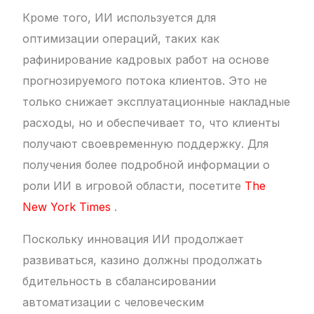
Кроме того, ИИ используется для
оптимизации операций, таких как
рафинирование кадровых работ на основе
прогнозируемого потока клиентов. Это не
только снижает эксплуатационные накладные
расходы, но и обеспечивает то, что клиенты
получают своевременную поддержку. Для
получения более подробной информации о
роли ИИ в игровой области, посетите
The
New York Times
.
Поскольку инновация ИИ продолжает
развиваться, казино должны продолжать
бдительность в сбалансировании
автоматизации с человеческим