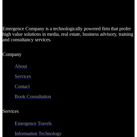
Emergence Company is a technologically powered firm that profer
high value solutions in media, real estate, business advisory, training
and consultancy services.
Company
About
Services
Contact
Book Consultation
Services
Emergence Travels
Information Technology