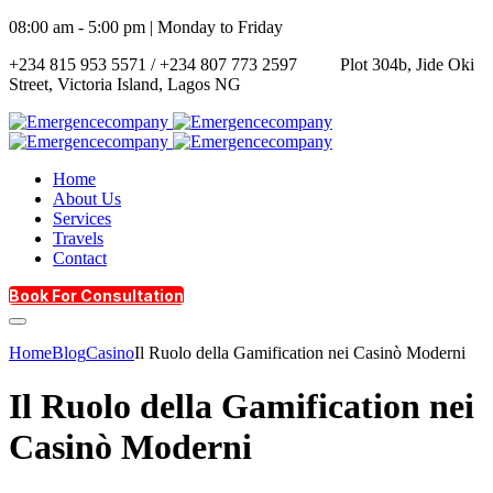
08:00 am - 5:00 pm | Monday to Friday
+234 815 953 5571 / +234 807 773 2597
Plot 304b, Jide Oki
Street, Victoria Island, Lagos NG
Home
About Us
Services
Travels
Contact
Book For Consultation
Home
Blog
Casino
Il Ruolo della Gamification nei Casinò Moderni
Il Ruolo della Gamification nei
Casinò Moderni