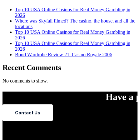
Top 10 USA Online Casinos for Real Money Gambling in
2026
Where was Skyfall filmed? The casino, the house, and all the
locations
Top 10 USA Online Casinos for Real Money Gambling in
2026
Top 10 USA Online Casinos for Real Money Gambling in
2026
Bond Wardrobe Review 21: Casino Royale 2006
Recent Comments
No comments to show.
Have a p
Contact Us