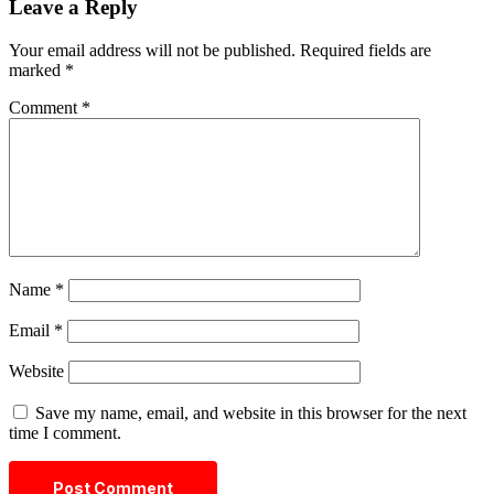
Leave a Reply
Your email address will not be published.
Required fields are
marked
*
Comment
*
Name
*
Email
*
Website
Save my name, email, and website in this browser for the next
time I comment.