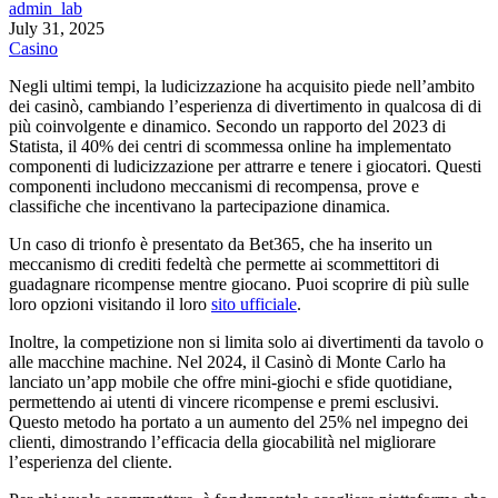
admin_lab
July 31, 2025
Casino
Negli ultimi tempi, la ludicizzazione ha acquisito piede nell’ambito
dei casinò, cambiando l’esperienza di divertimento in qualcosa di di
più coinvolgente e dinamico. Secondo un rapporto del 2023 di
Statista, il 40% dei centri di scommessa online ha implementato
componenti di ludicizzazione per attrarre e tenere i giocatori. Questi
componenti includono meccanismi di recompensa, prove e
classifiche che incentivano la partecipazione dinamica.
Un caso di trionfo è presentato da Bet365, che ha inserito un
meccanismo di crediti fedeltà che permette ai scommettitori di
guadagnare ricompense mentre giocano. Puoi scoprire di più sulle
loro opzioni visitando il loro
sito ufficiale
.
Inoltre, la competizione non si limita solo ai divertimenti da tavolo o
alle macchine machine. Nel 2024, il Casinò di Monte Carlo ha
lanciato un’app mobile che offre mini-giochi e sfide quotidiane,
permettendo ai utenti di vincere ricompense e premi esclusivi.
Questo metodo ha portato a un aumento del 25% nel impegno dei
clienti, dimostrando l’efficacia della giocabilità nel migliorare
l’esperienza del cliente.