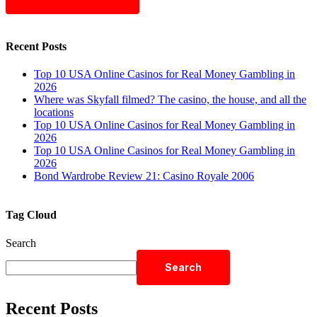
Recent Posts
Top 10 USA Online Casinos for Real Money Gambling in
2026
Where was Skyfall filmed? The casino, the house, and all the
locations
Top 10 USA Online Casinos for Real Money Gambling in
2026
Top 10 USA Online Casinos for Real Money Gambling in
2026
Bond Wardrobe Review 21: Casino Royale 2006
Tag Cloud
Search
Search
Recent Posts