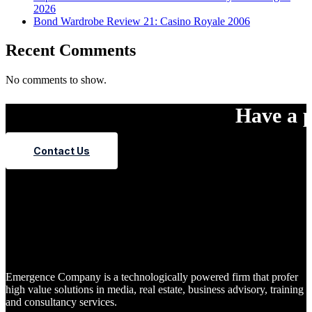
2026
Bond Wardrobe Review 21: Casino Royale 2006
Recent Comments
No comments to show.
Have a p
Contact Us
Emergence Company is a technologically powered firm that profer
high value solutions in media, real estate, business advisory, training
and consultancy services.