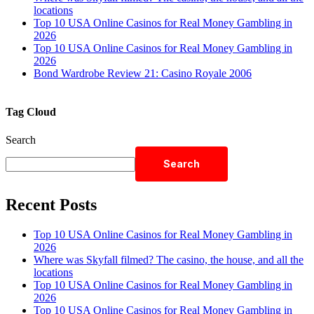
locations
Top 10 USA Online Casinos for Real Money Gambling in
2026
Top 10 USA Online Casinos for Real Money Gambling in
2026
Bond Wardrobe Review 21: Casino Royale 2006
Tag Cloud
Search
Search
Recent Posts
Top 10 USA Online Casinos for Real Money Gambling in
2026
Where was Skyfall filmed? The casino, the house, and all the
locations
Top 10 USA Online Casinos for Real Money Gambling in
2026
Top 10 USA Online Casinos for Real Money Gambling in