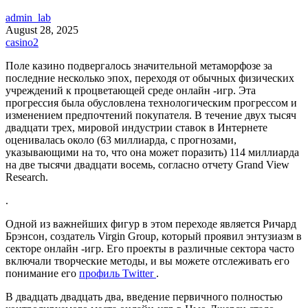
admin_lab
August 28, 2025
casino2
Поле казино подвергалось значительной метаморфозе за
последние несколько эпох, переходя от обычных физических
учреждений к процветающей среде онлайн -игр. Эта
прогрессия была обусловлена ​​технологическим прогрессом и
изменением предпочтений покупателя. В течение двух тысяч
двадцати трех, мировой индустрии ставок в Интернете
оценивалась около
(63 миллиарда, с прогнозами,
указывающими на то, что она может поразить) 114 миллиарда
на две тысячи двадцати восемь, согласно отчету Grand View
Research.
.
Одной из важнейших фигур в этом переходе является Ричард
Брэнсон, создатель Virgin Group, который проявил энтузиазм в
секторе онлайн -игр. Его проекты в различные сектора часто
включали творческие методы, и вы можете отслеживать его
понимание его
профиль Twitter
.
В двадцать двадцать два, введение первичного полностью