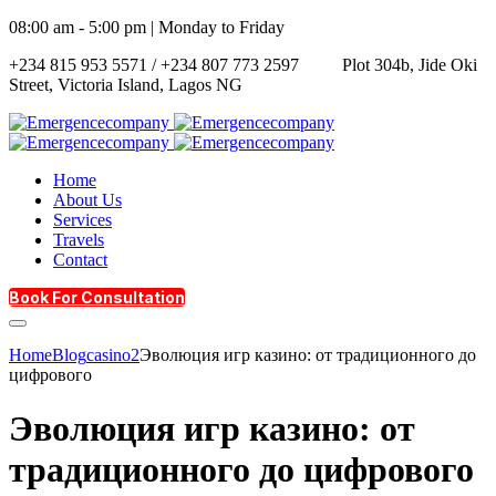
08:00 am - 5:00 pm | Monday to Friday
+234 815 953 5571 / +234 807 773 2597
Plot 304b, Jide Oki
Street, Victoria Island, Lagos NG
Home
About Us
Services
Travels
Contact
Book For Consultation
Home
Blog
casino2
Эволюция игр казино: от традиционного до
цифрового
Эволюция игр казино: от
традиционного до цифрового