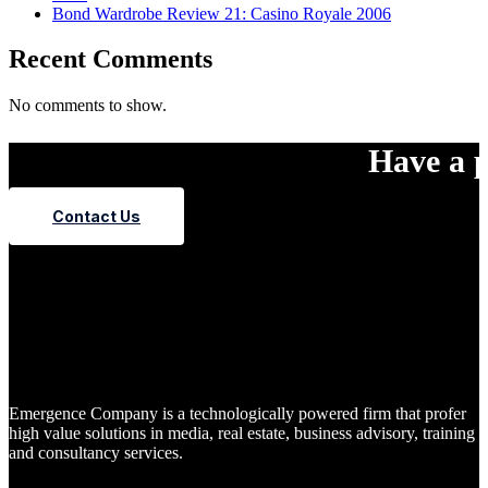
Bond Wardrobe Review 21: Casino Royale 2006
Recent Comments
No comments to show.
Have a p
Contact Us
Emergence Company is a technologically powered firm that profer
high value solutions in media, real estate, business advisory, training
and consultancy services.