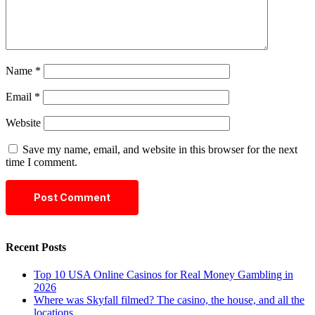
Name
*
Email
*
Website
Save my name, email, and website in this browser for the next
time I comment.
Recent Posts
Top 10 USA Online Casinos for Real Money Gambling in
2026
Where was Skyfall filmed? The casino, the house, and all the
locations