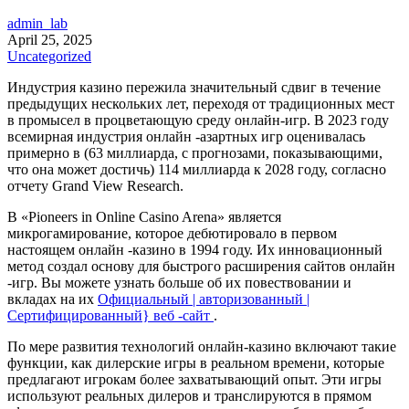
admin_lab
April 25, 2025
Uncategorized
Индустрия казино пережила значительный сдвиг в течение
предыдущих нескольких лет, переходя от традиционных мест
в промысел в процветающую среду онлайн-игр. В 2023 году
всемирная индустрия онлайн -азартных игр оценивалась
примерно в
(63 миллиарда, с прогнозами, показывающими,
что она может достичь) 114 миллиарда к 2028 году, согласно
отчету Grand View Research.
В «Pioneers in Online Casino Arena» является
микрогамирование, которое дебютировало в первом
настоящем онлайн -казино в 1994 году. Их инновационный
метод создал основу для быстрого расширения сайтов онлайн
-игр. Вы можете узнать больше об их повествовании и
вкладах на их
Официальный | авторизованный |
Сертифицированный} веб -сайт
.
По мере развития технологий онлайн-казино включают такие
функции, как дилерские игры в реальном времени, которые
предлагают игрокам более захватывающий опыт. Эти игры
используют реальных дилеров и транслируются в прямом