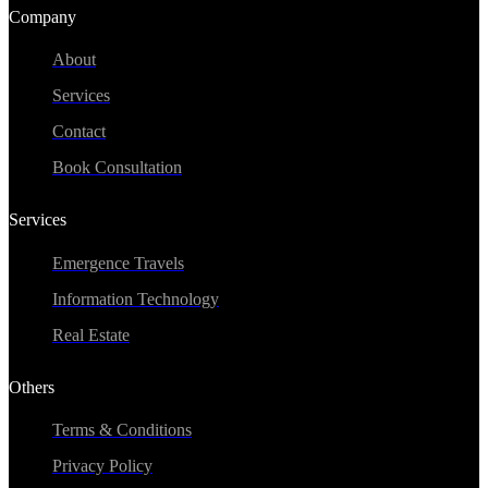
Company
About
Services
Contact
Book Consultation
Services
Emergence Travels
Information Technology
Real Estate
Others
Terms & Conditions
Privacy Policy