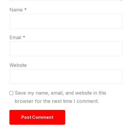
Name
*
Email
*
Website
Save my name, email, and website in this
browser for the next time I comment.