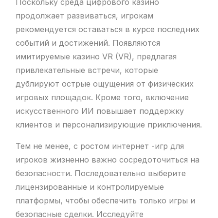
Поскольку среда цифрового казино
продолжает развиваться, игрокам
рекомендуется оставаться в курсе последних
событий и достижений. Появляются
имитируемые казино VR (VR), предлагая
привлекательные встречи, которые
дублируют острые ощущения от физических
игровых площадок. Кроме того, включение
искусственного ИИ повышает поддержку
клиентов и персонализирующие приключения.
Тем не менее, с ростом интернет -игр для
игроков жизненно важно сосредоточиться на
безопасности. Последовательно выберите
лицензированные и контролируемые
платформы, чтобы обеспечить только игры и
безопасные сделки. Исследуйте