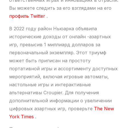
ответственных играх и инновациях в отрасли.
Вы можете следить за его взглядами на его
профиль Twitter
.
В 2022 году район Ньюарка объявила
исторические доходы от онлайн -азартных
игр, превысив 1 миллиард долларов за
первоначальный экземпляр. Этот триумф
может быть приписан на простоту
портативной игры и ассортименту доступных
мероприятий, включая игровые автоматы,
настольные игры и интерактивные
альтернативы Croupier. Для получения
дополнительной информации о увеличении
цифровых азартных игр, проверьте
The New
York Times
.