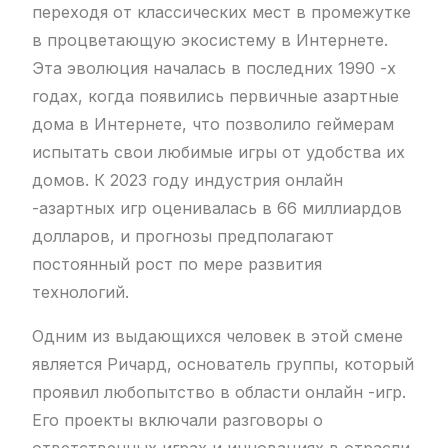
переходя от классических мест в промежутке
в процветающую экосистему в Интернете.
Эта эволюция началась в последних 1990 -х
годах, когда появились первичные азартные
дома в Интернете, что позволило геймерам
испытать свои любимые игры от удобства их
домов. К 2023 году индустрия онлайн
-азартных игр оценивалась в 66 миллиардов
долларов, и прогнозы предполагают
постоянный рост по мере развития
технологий.
Одним из выдающихся человек в этой смене
является Ричард, основатель группы, который
проявил любопытство в области онлайн -игр.
Его проекты включали разговоры о