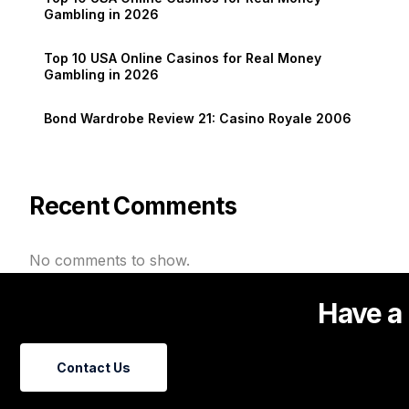
Gambling in 2026
Top 10 USA Online Casinos for Real Money
Gambling in 2026
Bond Wardrobe Review 21: Casino Royale 2006
Recent Comments
No comments to show.
Have a 
Contact Us