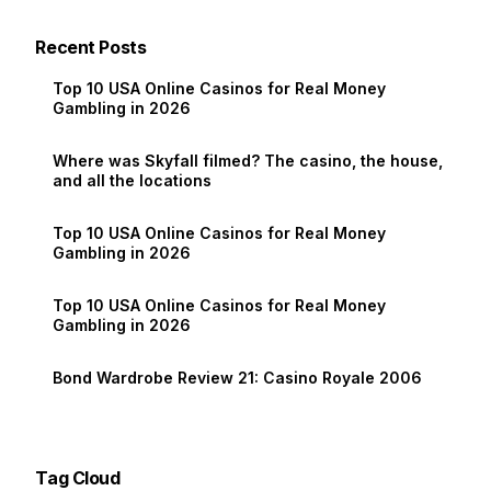
Recent Posts
Top 10 USA Online Casinos for Real Money
Gambling in 2026
Where was Skyfall filmed? The casino, the house,
and all the locations
Top 10 USA Online Casinos for Real Money
Gambling in 2026
Top 10 USA Online Casinos for Real Money
Gambling in 2026
Bond Wardrobe Review 21: Casino Royale 2006
Tag Cloud