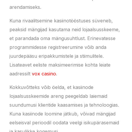
arendamiseks.
Kuna rivaalitsemine kasiinotööstuses süveneb,
peaksid mängijad kasutama neid lojaalsusskeeme,
et parandada oma mängusuhtlust. Erinevatesse
programmidesse registreerumine võib anda
juurdepääsu eripakkumistele ja stiimulitele.
Lisateavet eeliste maksimeerimise kohta leiate
aadressilt
vox casino
.
Kokkuvõtteks võib öelda, et kasiinode
lojaalsusskeemide areng peegeldab laiemaid
suundumusi klientide kaasamises ja tehnoloogias.
Kuna kasiinode loomine jätkub, võivad mängijad
eelseisval perioodil oodata veelgi isikupärasemaid
ja kasulikke kogemusi.