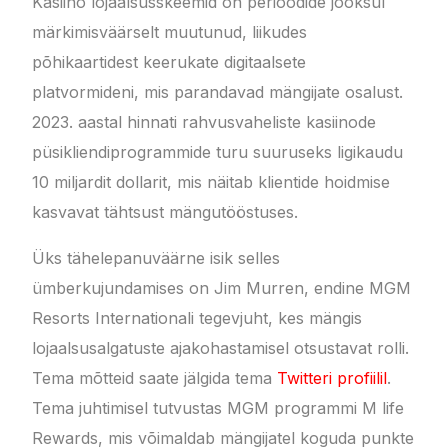
Kasiino lojaalsusskeemid on perioodide jooksul
märkimisväärselt muutunud, liikudes
põhikaartidest keerukate digitaalsete
platvormideni, mis parandavad mängijate osalust.
2023. aastal hinnati rahvusvaheliste kasiinode
püsikliendiprogrammide turu suuruseks ligikaudu
10 miljardit dollarit, mis näitab klientide hoidmise
kasvavat tähtsust mängutööstuses.
Üks tähelepanuväärne isik selles
ümberkujundamises on Jim Murren, endine MGM
Resorts Internationali tegevjuht, kes mängis
lojaalsusalgatuste ajakohastamisel otsustavat rolli.
Tema mõtteid saate jälgida tema
Twitteri profiilil
.
Tema juhtimisel tutvustas MGM programmi M life
Rewards, mis võimaldab mängijatel koguda punkte