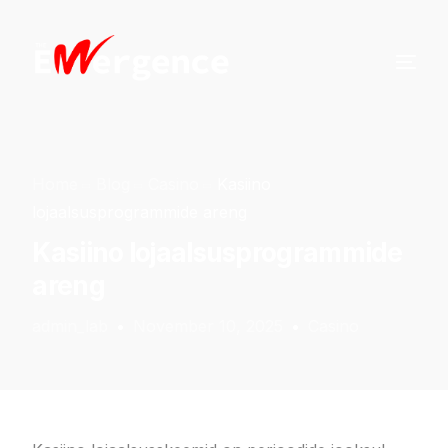
Home
Blog
Casino
Kasiino
lojaalsusprogrammide areng
Kasiino lojaalsusprogrammide
areng
admin_lab
November 10, 2025
Casino