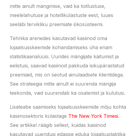
mitte ainult mängimise, vaid ka toitlustuse,
meelelahutuse ja hotellikülastuste eest, luues
seeläbi tervikliku preemiate ökosüsteemi.
Tehnika arenedes kasutavad kasiinod oma
lojaalsusskeemide kohandamiseks üha enam
statistikaanalüüsi. Uurides mängijate käitumist ja
eelistusi, saavad kasiinod pakkuda isikupärastatud
preemiaid, mis on seotud ainulaadsete klientidega.
See strateegia mitte ainult ei suurenda mängija
teekonda, vaid suurendab ka osalemist ja kulutusi.
Lisateabe saamiseks lojaalsusskeemide mõju kohta
kasiinosektoris külastage
The New York Timesi
.
See artikkel räägib sellest, kuidas kasiinod
kasutavad uuendusi edasise eduka lojaalsustaktika