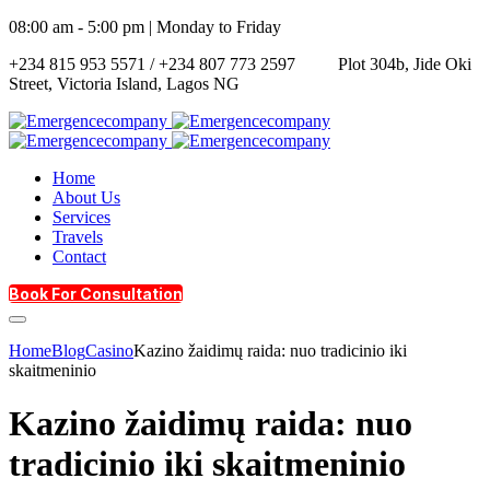
08:00 am - 5:00 pm | Monday to Friday
+234 815 953 5571 / +234 807 773 2597
Plot 304b, Jide Oki
Street, Victoria Island, Lagos NG
Home
About Us
Services
Travels
Contact
Book For Consultation
Home
Blog
Casino
Kazino žaidimų raida: nuo tradicinio iki
skaitmeninio
Kazino žaidimų raida: nuo
tradicinio iki skaitmeninio