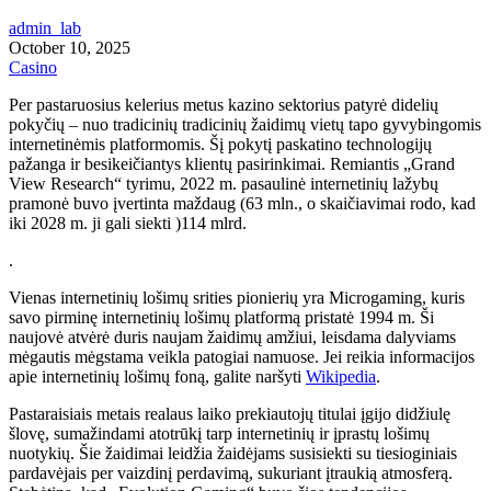
admin_lab
October 10, 2025
Casino
Per pastaruosius kelerius metus kazino sektorius patyrė didelių
pokyčių – nuo tradicinių tradicinių žaidimų vietų tapo gyvybingomis
internetinėmis platformomis. Šį pokytį paskatino technologijų
pažanga ir besikeičiantys klientų pasirinkimai. Remiantis „Grand
View Research“ tyrimu, 2022 m. pasaulinė internetinių lažybų
pramonė buvo įvertinta maždaug
(63 mln., o skaičiavimai rodo, kad
iki 2028 m. ji gali siekti )
114 mlrd.
.
Vienas internetinių lošimų srities pionierių yra Microgaming, kuris
savo pirminę internetinių lošimų platformą pristatė 1994 m. Ši
naujovė atvėrė duris naujam žaidimų amžiui, leisdama dalyviams
mėgautis mėgstama veikla patogiai namuose. Jei reikia informacijos
apie internetinių lošimų foną, galite naršyti
Wikipedia
.
Pastaraisiais metais realaus laiko prekiautojų titulai įgijo didžiulę
šlovę, sumažindami atotrūkį tarp internetinių ir įprastų lošimų
nuotykių. Šie žaidimai leidžia žaidėjams susisiekti su tiesioginiais
pardavėjais per vaizdinį perdavimą, sukuriant įtraukią atmosferą.