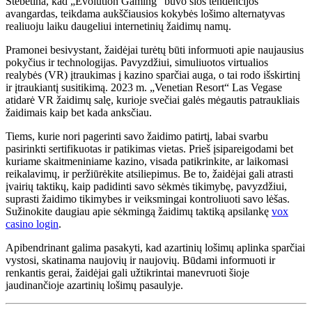
Stebėtina, kad „Evolution Gaming“ buvo šios tendencijos
avangardas, teikdama aukščiausios kokybės lošimo alternatyvas
realiuoju laiku daugeliui internetinių žaidimų namų.
Pramonei besivystant, žaidėjai turėtų būti informuoti apie naujausius
pokyčius ir technologijas. Pavyzdžiui, simuliuotos virtualios
realybės (VR) įtraukimas į kazino sparčiai auga, o tai rodo išskirtinį
ir įtraukiantį susitikimą. 2023 m. „Venetian Resort“ Las Vegase
atidarė VR žaidimų salę, kurioje svečiai galės mėgautis patraukliais
žaidimais kaip bet kada anksčiau.
Tiems, kurie nori pagerinti savo žaidimo patirtį, labai svarbu
pasirinkti sertifikuotas ir patikimas vietas. Prieš įsipareigodami bet
kuriame skaitmeniniame kazino, visada patikrinkite, ar laikomasi
reikalavimų, ir peržiūrėkite atsiliepimus. Be to, žaidėjai gali atrasti
įvairių taktikų, kaip padidinti savo sėkmės tikimybę, pavyzdžiui,
suprasti žaidimo tikimybes ir veiksmingai kontroliuoti savo lėšas.
Sužinokite daugiau apie sėkmingą žaidimų taktiką apsilankę
vox
casino login
.
Apibendrinant galima pasakyti, kad azartinių lošimų aplinka sparčiai
vystosi, skatinama naujovių ir naujovių. Būdami informuoti ir
renkantis gerai, žaidėjai gali užtikrintai manevruoti šioje
jaudinančioje azartinių lošimų pasaulyje.