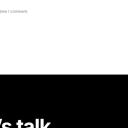
 time I comment.
s talk.