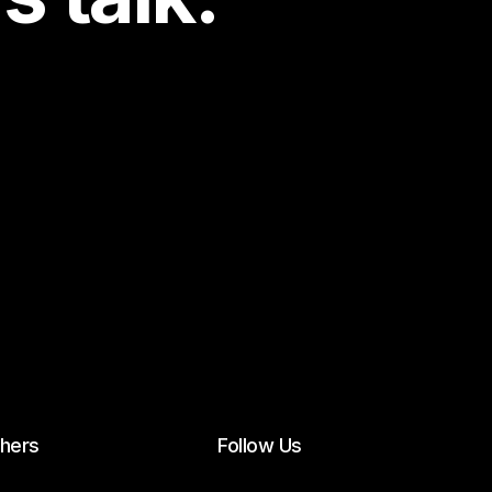
hers
Follow Us