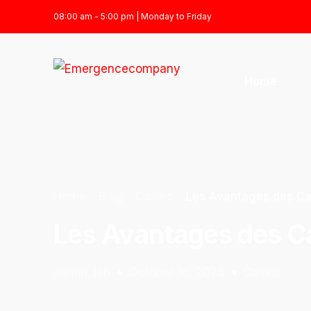
08:00 am - 5:00 pm | Monday to Friday
Home
Home
Blog
Casino
Les Avantages des Ca
Les Avantages des Ca
admin_lab
October 16, 2025
Casino