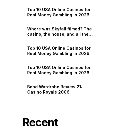
Top 10 USA Online Casinos for
Real Money Gambling in 2026
Where was Skyfall filmed? The
casino, the house, and all the
locations
Top 10 USA Online Casinos for
Real Money Gambling in 2026
Top 10 USA Online Casinos for
Real Money Gambling in 2026
Bond Wardrobe Review 21:
Casino Royale 2006
Recent