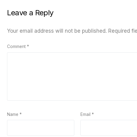
Leave a Reply
Your email address will not be published.
Required fi
Comment
*
Name
*
Email
*