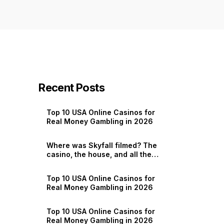
Recent Posts
Top 10 USA Online Casinos for
Real Money Gambling in 2026
Where was Skyfall filmed? The
casino, the house, and all the
locations
Top 10 USA Online Casinos for
Real Money Gambling in 2026
Top 10 USA Online Casinos for
Real Money Gambling in 2026