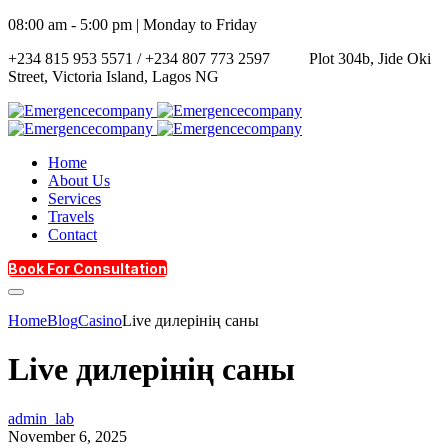
08:00 am - 5:00 pm | Monday to Friday
+234 815 953 5571 / +234 807 773 2597
Plot 304b, Jide Oki
Street, Victoria Island, Lagos NG
Home
About Us
Services
Travels
Contact
Book For Consultation
Home
Blog
Casino
Live дилерінің саны
Live дилерінің саны
admin_lab
November 6, 2025