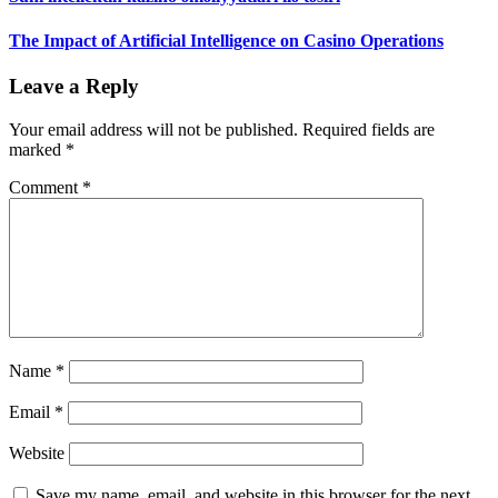
The Impact of Artificial Intelligence on Casino Operations
Leave a Reply
Your email address will not be published.
Required fields are
marked
*
Comment
*
Name
*
Email
*
Website
Save my name, email, and website in this browser for the next