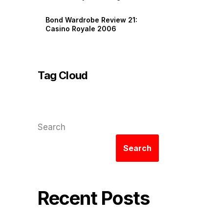
Bond Wardrobe Review 21:
Casino Royale 2006
Tag Cloud
Search
Search
Recent Posts