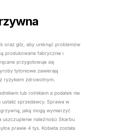
grzywna
 oraz gilz, aby uniknąć problemów
ą produkowane fabrycznie i
ręcane przygotowuje się
wyroby tytoniowe zawierają
ię z ryzykiem zdrowotnym.
ednikiem lub rolnikiem a podatek nie
a ustalić sprzedawcy. Sprawa w
i grzywną, jaką mogą wymierzyć
 uszczuplenie należności Skarbu
yłce prawie 4 tys. Kobieta została