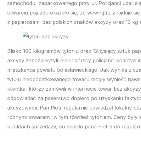
samochodu, zaparkowanego przy ul. Policjanci udali si
otwarciu pojazdu okazało się, że wewnątrz znajduje się
z papierosami bez polskich znaków akcyzy oraz 13 kg 
Blisko 100 kilogramów tytoniu oraz 12 tysięcy sztuk p
akcyzy zabezpieczyli jeleniogórscy policjanci podczas 
mieszkańca powiatu bolesławieckiego. Jak wynika z sz
tytułu nieopodatkowanego towaru mogły wynieść nawet 1
klientka, którzy zamówili w internecie towar bez akcyz
odpowiadać za paserstwo dopiero po uzyskaniu fakty
akcyzowymi. Pan Piotr regularnie odwiedzał lokalny ba
różnymi towarami, w tym również tytoniem. Ceny były z
punktach sprzedaży, co skusiło pana Piotra do regula