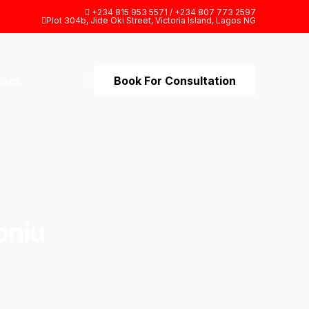
+234 815 953 5571 / +234 807 773 2597
Plot 304b, Jide Oki Street, Victoria Island, Lagos NG
Book For Consultation
tact
oniu