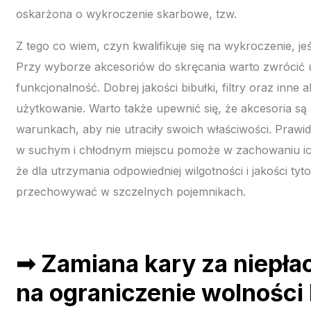
oskarżona o wykroczenie skarbowe, tzw.
Z tego co wiem, czyn kwalifikuje się na wykroczenie, je
Przy wyborze akcesoriów do skręcania warto zwrócić u
funkcjonalność. Dobrej jakości bibułki, filtry oraz inn
użytkowanie. Warto także upewnić się, że akcesoria 
warunkach, aby nie utraciły swoich właściwości. Pra
w suchym i chłodnym miejscu pomoże w zachowaniu ich 
że dla utrzymania odpowiedniej wilgotności i jakości tyt
przechowywać w szczelnych pojemnikach.
➟ Zamiana kary za niepła
na ograniczenie wolności 