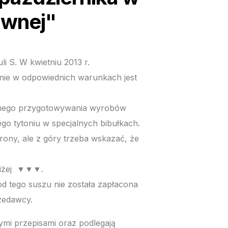
awnej"
i S. W kwietniu 2013 r.
ie w odpowiednich warunkach jest
cznego przygotowywania wyrobów
go tytoniu w specjalnych bibułkach.
rony, ale z góry trzeba wskazać, że
niżej ▼▼▼.
 od tego suszu nie została zapłacona
rzedawcy.
ymi przepisami oraz podlegają