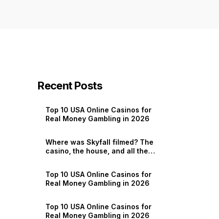
Recent Posts
Top 10 USA Online Casinos for
Real Money Gambling in 2026
Where was Skyfall filmed? The
casino, the house, and all the
locations
Top 10 USA Online Casinos for
Real Money Gambling in 2026
Top 10 USA Online Casinos for
Real Money Gambling in 2026