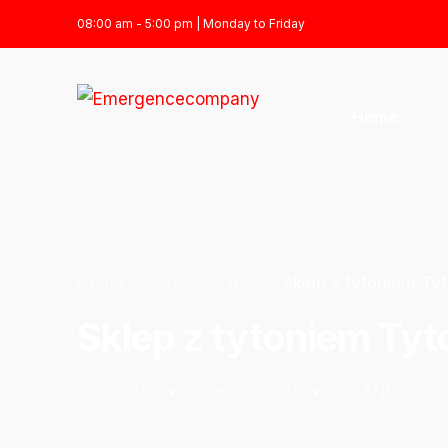
08:00 am - 5:00 pm | Monday to Friday
Home
Home
Blog
POLAND
Sklep z tytoniem Ty
Sklep z tytoniem Tyt
admin_lab
June 23, 2025
POLAND