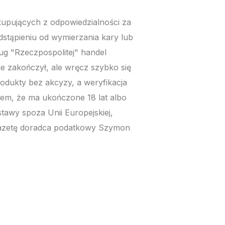
kupujących z odpowiedzialności za
stąpieniu od wymierzania kary lub
g "Rzeczpospolitej" handel
nie zakończył, ale wręcz szybko się
odukty bez akcyzy, a weryfikacja
ciem, że ma ukończone 18 lat albo
stawy spoza Unii Europejskiej,
gazetę doradca podatkowy Szymon