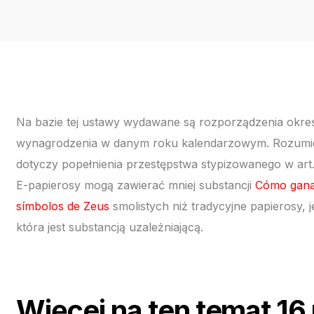
Na bazie tej ustawy wydawane są rozporządzenia okre
wynagrodzenia w danym roku kalendarzowym. Rozumie
dotyczy popełnienia przestępstwa stypizowanego w ar
E-papierosy mogą zawierać mniej substancji
Cómo ganar
símbolos de Zeus
smolistych niż tradycyjne papierosy, 
która jest substancją uzależniającą.
Więcej na ten temat 16