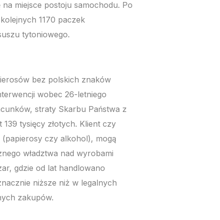
ę na miejsce postoju samochodu. Po
 kolejnych 1170 paczek
suszu tytoniowego.
apierosów bez polskich znaków
interwencji wobec 26-letniego
acunków, straty Skarbu Państwa z
39 tysięcy złotych. Klient czy
y (papierosy czy alkohol), mogą
cznego władztwa nad wyrobami
zar, gdzie od lat handlowano
nacznie niższe niż w legalnych
rnych zakupów.