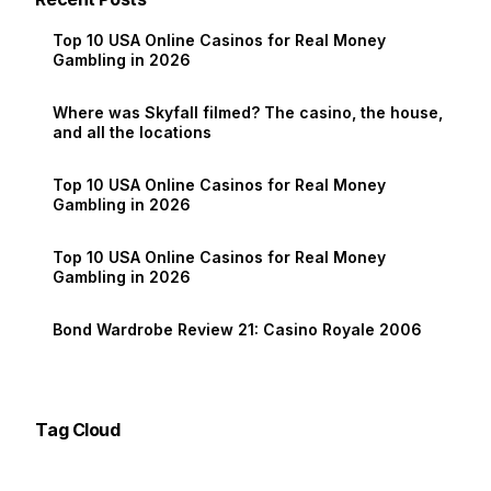
Top 10 USA Online Casinos for Real Money
Gambling in 2026
Where was Skyfall filmed? The casino, the house,
and all the locations
Top 10 USA Online Casinos for Real Money
Gambling in 2026
Top 10 USA Online Casinos for Real Money
Gambling in 2026
Bond Wardrobe Review 21: Casino Royale 2006
Tag Cloud