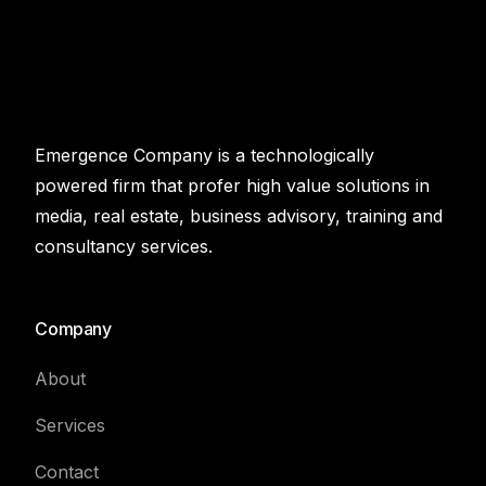
Emergence Company is a technologically
powered firm that profer high value solutions in
media, real estate, business advisory, training and
consultancy services.
Company
About
Services
Contact