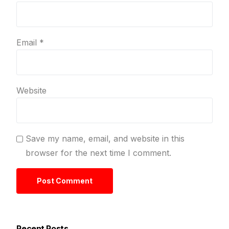
Email
*
Website
Save my name, email, and website in this
browser for the next time I comment.
Recent Posts