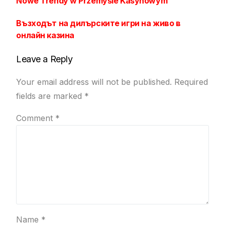
Nowe Trendy w Przemyśle Kasynowym
Възходът на дилърските игри на живо в
онлайн казина
Leave a Reply
Your email address will not be published.
Required
fields are marked
*
Comment
*
Name
*