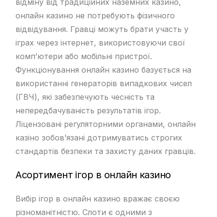
відміну від традиційних наземних казино,
онлайн казино не потребують фізичного
відвідування. Гравці можуть брати участь у
іграх через інтернет, використовуючи свої
комп’ютери або мобільні пристрої.
Функціонування онлайн казино базується на
використанні генераторів випадкових чисел
(ГВЧ), які забезпечують чесність та
непередбачуваність результатів ігор.
Ліцензовані регуляторними органами, онлайн
казіно зобов’язані дотримуватись строгих
стандартів безпеки та захисту даних гравців.
Асортимент ігор в онлайн казино
Вибір ігор в онлайн казино вражає своєю
різноманітністю. Слоти є одними з