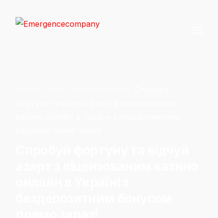
Home
Blog
Uncategorized
Спробуй
фортуну та відчуй азарт з ліцензованим
казино онлайн в Україні з бездепозитним
бонусом прямо зараз!
Спробуй фортуну та відчуй
азарт з ліцензованим казино
онлайн в Україні з
бездепозитним бонусом
прямо зараз!