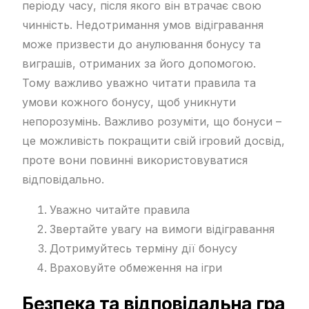
періоду часу, після якого він втрачає свою
чинність. Недотримання умов відігравання
може призвести до анулювання бонусу та
виграшів, отриманих за його допомогою.
Тому важливо уважно читати правила та
умови кожного бонусу, щоб уникнути
непорозумінь. Важливо розуміти, що бонуси –
це можливість покращити свій ігровий досвід,
проте вони повинні використовуватися
відповідально.
Уважно читайте правила
Звертайте увагу на вимоги відігравання
Дотримуйтесь терміну дії бонусу
Враховуйте обмеження на ігри
Безпека та відповідальна гра