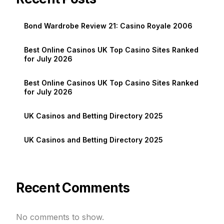
Bond Wardrobe Review 21: Casino Royale 2006
Best Online Casinos UK Top Casino Sites Ranked
for July 2026
Best Online Casinos UK Top Casino Sites Ranked
for July 2026
UK Casinos and Betting Directory 2025
UK Casinos and Betting Directory 2025
Recent Comments
No comments to show.