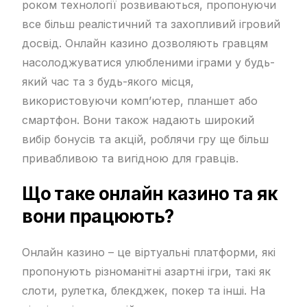
роком технології розвиваються, пропонуючи
все більш реалістичний та захопливий ігровий
досвід. Онлайн казино дозволяють гравцям
насолоджуватися улюбленими іграми у будь-
який час та з будь-якого місця,
використовуючи комп’ютер, планшет або
смартфон. Вони також надають широкий
вибір бонусів та акцій, роблячи гру ще більш
привабливою та вигідною для гравців.
Що таке онлайн казино та як
вони працюють?
Онлайн казино – це віртуальні платформи, які
пропонують різноманітні азартні ігри, такі як
слоти, рулетка, блекджек, покер та інші. На