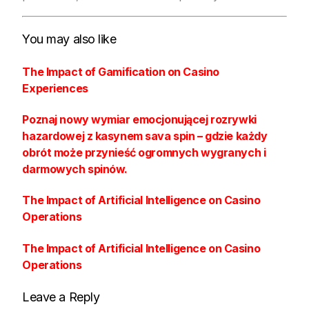
You may also like
The Impact of Gamification on Casino
Experiences
Poznaj nowy wymiar emocjonującej rozrywki
hazardowej z kasynem sava spin – gdzie każdy
obrót może przynieść ogromnych wygranych i
darmowych spinów.
The Impact of Artificial Intelligence on Casino
Operations
The Impact of Artificial Intelligence on Casino
Operations
Leave a Reply