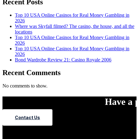
Recent Posts
Top 10 USA Online Casinos for Real Money Gambling in
2026
Where was Skyfall filmed? The casino, the house, and all the
locations
Top 10 USA Online Casinos for Real Money Gambling in
2026
Top 10 USA Online Casinos for Real Money Gambling in
2026
Bond Wardrobe Review 21: Casino Royale 2006
Recent Comments
No comments to show.
Have a p
Contact Us