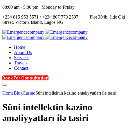
08:00 am - 5:00 pm | Monday to Friday
+234 815 953 5571 / +234 807 773 2597
Plot 304b, Jide Oki
Street, Victoria Island, Lagos NG
Home
About Us
Services
Travels
Contact
Book For Consultation
Home
Blog
Casino
Süni intellektin kazino əməliyyatları ilə təsiri
Süni intellektin kazino
əməliyyatları ilə təsiri