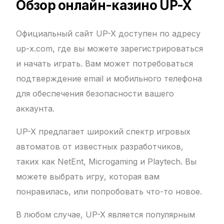
Обзор онлайн-казино UP-X
Официальный сайт UP-X доступен по адресу
up-x.com, где вы можете зарегистрироваться
и начать играть. Вам может потребоваться
подтверждение email и мобильного телефона
для обеспечения безопасности вашего
аккаунта.
UP-X предлагает широкий спектр игровых
автоматов от известных разработчиков,
таких как NetEnt, Microgaming и Playtech. Вы
можете выбрать игру, которая вам
понравилась, или попробовать что-то новое.
В любом случае, UP-X является популярным