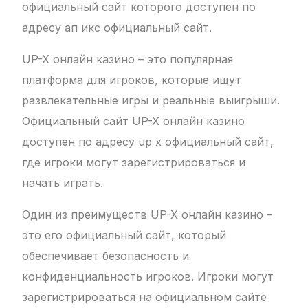
официальный сайт которого доступен по
адресу ап икс официальный сайт.
UP-X онлайн казино – это популярная
платформа для игроков, которые ищут
развлекательные игры и реальные выигрыши.
Официальный сайт UP-X онлайн казино
доступен по адресу up x официальный сайт,
где игроки могут зарегистрироваться и
начать играть.
Один из преимуществ UP-X онлайн казино –
это его официальный сайт, который
обеспечивает безопасность и
конфиденциальность игроков. Игроки могут
зарегистрироваться на официальном сайте