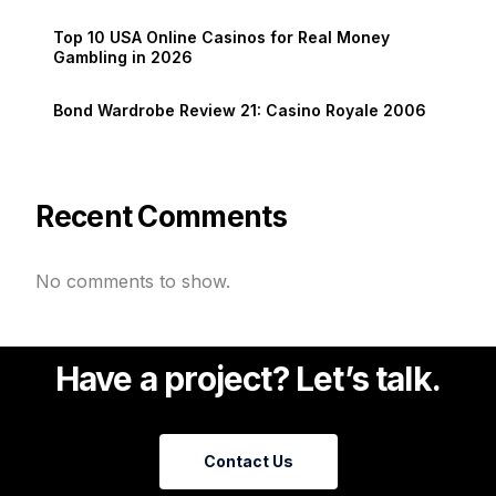
Top 10 USA Online Casinos for Real Money
Gambling in 2026
Bond Wardrobe Review 21: Casino Royale 2006
Recent Comments
No comments to show.
Have a project? Let’s talk.
Contact Us