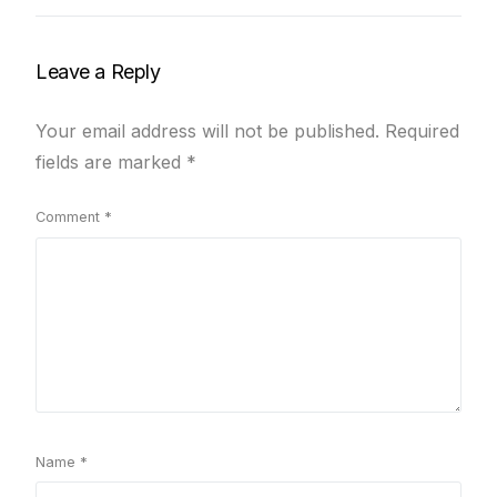
Leave a Reply
Your email address will not be published.
Required
fields are marked
*
Comment
*
Name
*