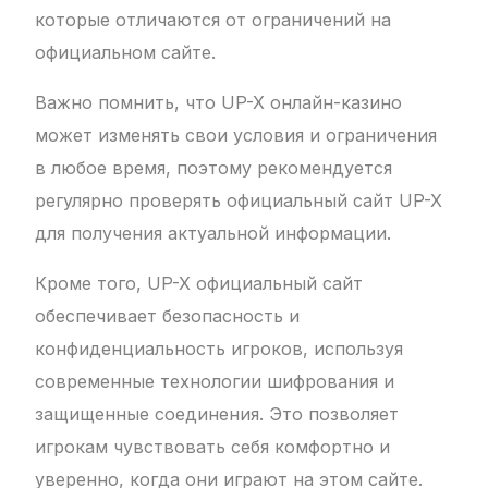
которые отличаются от ограничений на
официальном сайте.
Важно помнить, что UP-X онлайн-казино
может изменять свои условия и ограничения
в любое время, поэтому рекомендуется
регулярно проверять официальный сайт UP-X
для получения актуальной информации.
Кроме того, UP-X официальный сайт
обеспечивает безопасность и
конфиденциальность игроков, используя
современные технологии шифрования и
защищенные соединения. Это позволяет
игрокам чувствовать себя комфортно и
уверенно, когда они играют на этом сайте.