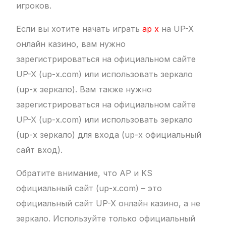
игроков.
Если вы хотите начать играть
ap x
на UP-X
онлайн казино, вам нужно
зарегистрироваться на официальном сайте
UP-X (up-x.com) или использовать зеркало
(up-x зеркало). Вам также нужно
зарегистрироваться на официальном сайте
UP-X (up-x.com) или использовать зеркало
(up-x зеркало) для входа (up-x официальный
сайт вход).
Обратите внимание, что AP и KS
официальный сайт (up-x.com) – это
официальный сайт UP-X онлайн казино, а не
зеркало. Используйте только официальный