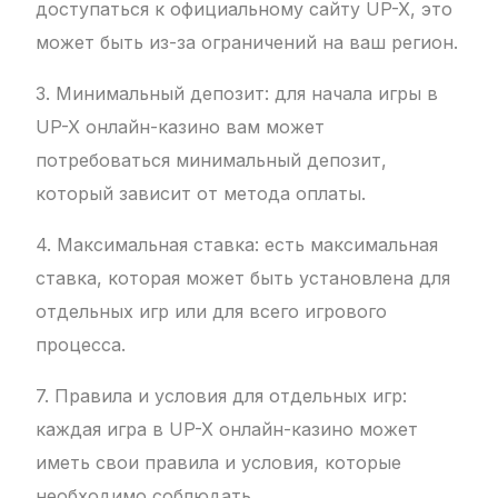
доступаться к официальному сайту UP-X, это
может быть из-за ограничений на ваш регион.
3. Минимальный депозит: для начала игры в
UP-X онлайн-казино вам может
потребоваться минимальный депозит,
который зависит от метода оплаты.
4. Максимальная ставка: есть максимальная
ставка, которая может быть установлена для
отдельных игр или для всего игрового
процесса.
7. Правила и условия для отдельных игр:
каждая игра в UP-X онлайн-казино может
иметь свои правила и условия, которые
необходимо соблюдать.