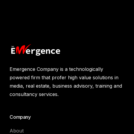
Emergence Company is a technologically
powered firm that profer high value solutions in
media, real estate, business advisory, training and
consultancy services.
Company
About