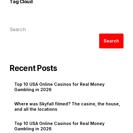
Tag Cloud
Search
Search
Recent Posts
Top 10 USA Online Casinos for Real Money
Gambling in 2026
Where was Skyfall filmed? The casino, the house,
and all the locations
Top 10 USA Online Casinos for Real Money
Gambling in 2026