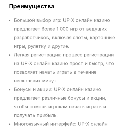
Преимущества
Большой выбор игр: UP-X онлайн казино
предлагает более 1 000 игр от ведущих
разработчиков, включая слоты, карточные
игры, рулетку и другие.
Легкая регистрация: процесс регистрации
на UP-X онлайн казино прост и быстр, что
позволяет начать играть в течение
нескольких минут.
Бонусы и акции: UP-X онлайн казино
предлагает различные бонусы и акции,
чтобы помочь игрокам начать играть и
получать прибыль.
Многоязычный интерфейс: UP-X онлайн