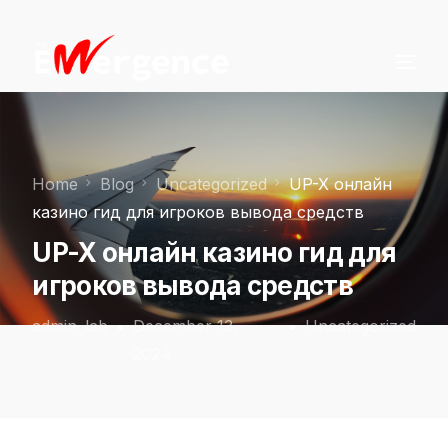
Home
Blog
Uncategorized
UP-X онлайн
казино гид для игроков вывода средств
UP-X онлайн казино гид для
игроков вывода средств
admin_lab
December 13,
Uncategorized
2024