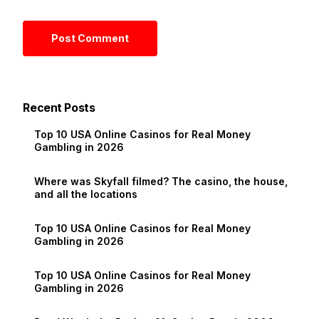
Recent Posts
Top 10 USA Online Casinos for Real Money
Gambling in 2026
Where was Skyfall filmed? The casino, the house,
and all the locations
Top 10 USA Online Casinos for Real Money
Gambling in 2026
Top 10 USA Online Casinos for Real Money
Gambling in 2026