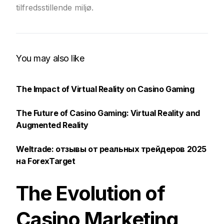
tilfredsstillende miljø.
You may also like
The Impact of Virtual Reality on Casino Gaming
The Future of Casino Gaming: Virtual Reality and
Augmented Reality
Weltrade: отзывы от реальных трейдеров 2025
на ForexTarget
The Evolution of
Casino Marketing