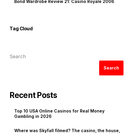
Bond Wardrobe Review 21: Casino Royale 2006
Tag Cloud
Search
Search
Recent Posts
Top 10 USA Online Casinos for Real Money
Gambling in 2026
Where was Skyfall filmed? The casino, the house,