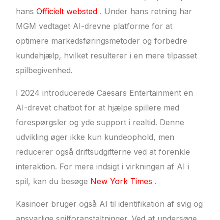
hans
Officielt websted
. Under hans retning har
MGM vedtaget AI-drevne platforme for at
optimere markedsføringsmetoder og forbedre
kundehjælp, hvilket resulterer i en mere tilpasset
spilbegivenhed.
I 2024 introducerede Caesars Entertainment en
AI-drevet chatbot for at hjælpe spillere med
forespørgsler og yde support i realtid. Denne
udvikling øger ikke kun kundeophold, men
reducerer også driftsudgifterne ved at forenkle
interaktion. For mere indsigt i virkningen af ​​AI i
spil, kan du besøge
New York Times
.
Kasinoer bruger også AI til identifikation af svig og
ansvarlige spilforanstaltninger. Ved at undersøge