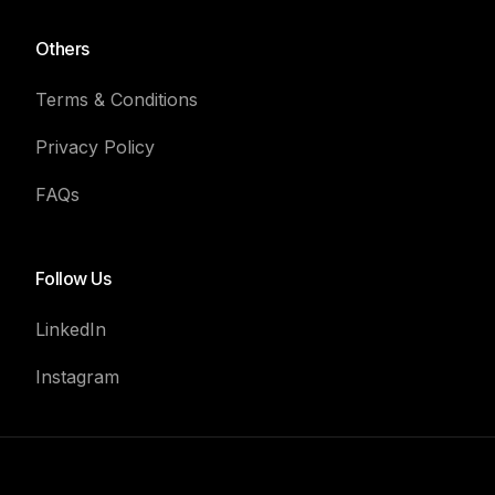
Others
Terms & Conditions
Privacy Policy
FAQs
Follow Us
LinkedIn
Instagram
Book For Consultation