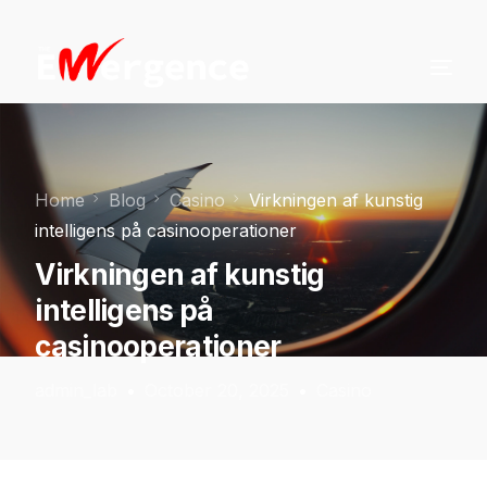
Home
Blog
Casino
Virkningen af ​​kunstig
intelligens på casinooperationer
Virkningen af ​​kunstig
intelligens på
casinooperationer
admin_lab
October 20, 2025
Casino