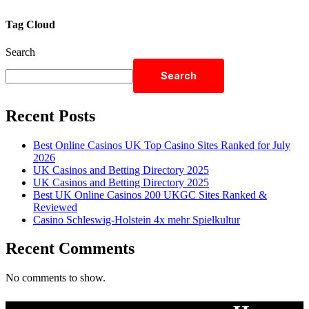
Tag Cloud
Search
Search
Recent Posts
Best Online Casinos UK Top Casino Sites Ranked for July
2026
UK Casinos and Betting Directory 2025
UK Casinos and Betting Directory 2025
Best UK Online Casinos 200 UKGC Sites Ranked &
Reviewed
Casino Schleswig-Holstein 4x mehr Spielkultur
Recent Comments
No comments to show.