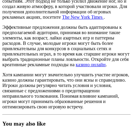
событиям. Этот подход не только усилил движение ног, но и
создал живую атмосферу, в которой участвовали игроки. Для
получения дополнительной информации об игровых
рекламных акциях, посетите
The New York Times
.
Эффективные предложения должны быть адаптированы к
предполагаемой аудитории, принимая во внимание такие
элементы, как возраст, лайки азартных игр и паттерны
расходов. В случае, молодые игроки могут быть более
привлекательны для конкурсов в социальных сетях и
привлекательных играх, в то время как старшие игроки могут
выбрать традиционные планы лояльности. Откройте для себя
креативные рекламные подходы на
казино онлайн
.
Хотя кампании могут значительно улучшить участие игроков,
казино должны гарантировать, что они ясны и справедливо.
Игроки должны регулярно читать условия и условия,
связанные с предложениями о предотвращении
неправильного толкования. Понимая влияние кампаний,
игроки могут принимать образованные решения и
оптимизировать свою игровую встречу.
You may also like