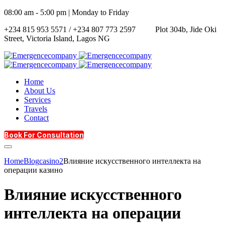
08:00 am - 5:00 pm | Monday to Friday
+234 815 953 5571 / +234 807 773 2597
Plot 304b, Jide Oki
Street, Victoria Island, Lagos NG
Home
About Us
Services
Travels
Contact
Book For Consultation
Home
Blog
casino2
Влияние искусственного интеллекта на
операции казино
Влияние искусственного
интеллекта на операции