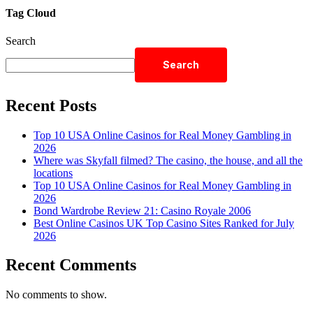
Tag Cloud
Search
Search
Recent Posts
Top 10 USA Online Casinos for Real Money Gambling in
2026
Where was Skyfall filmed? The casino, the house, and all the
locations
Top 10 USA Online Casinos for Real Money Gambling in
2026
Bond Wardrobe Review 21: Casino Royale 2006
Best Online Casinos UK Top Casino Sites Ranked for July
2026
Recent Comments
No comments to show.