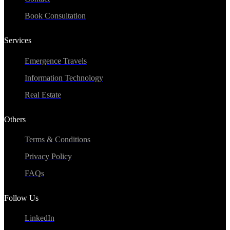
Book Consultation
Services
Emergence Travels
Information Technology
Real Estate
Others
Terms & Conditions
Privacy Policy
FAQs
Follow Us
LinkedIn