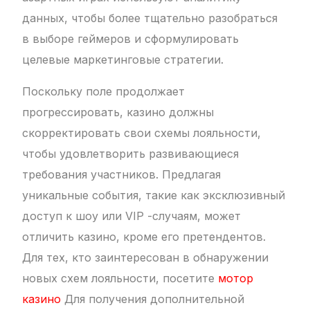
данных, чтобы более тщательно разобраться
в выборе геймеров и сформулировать
целевые маркетинговые стратегии.
Поскольку поле продолжает
прогрессировать, казино должны
скорректировать свои схемы лояльности,
чтобы удовлетворить развивающиеся
требования участников. Предлагая
уникальные события, такие как эксклюзивный
доступ к шоу или VIP -случаям, может
отличить казино, кроме его претендентов.
Для тех, кто заинтересован в обнаружении
новых схем лояльности, посетите
мотор
казино
Для получения дополнительной