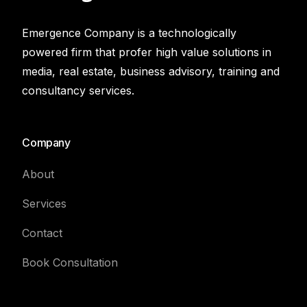
Emergence Company is a technologically
powered firm that profer high value solutions in
media, real estate, business advisory, training and
consultancy services.
Company
About
Services
Contact
Book Consultation