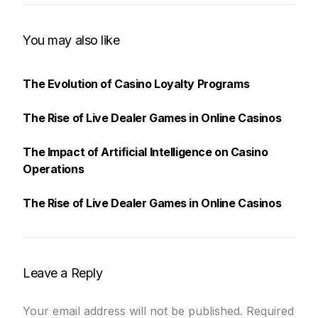
You may also like
The Evolution of Casino Loyalty Programs
The Rise of Live Dealer Games in Online Casinos
The Impact of Artificial Intelligence on Casino
Operations
The Rise of Live Dealer Games in Online Casinos
Leave a Reply
Your email address will not be published.
Required