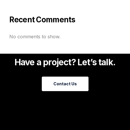
Recent Comments
No comments to show.
Have a project? Let’s talk.
Contact Us