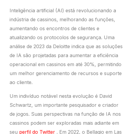
Inteligência artificial (AI) está revolucionando a
indústria de cassinos, melhorando as funções,
aumentando os encontros de clientes e
atualizando os protocolos de segurança. Uma
análise de 2023 da Deloitte indica que as soluções
de IA são projetadas para aumentar a eficiência
operacional em cassinos em até 30%, permitindo
um melhor gerenciamento de recursos e suporte
ao cliente.
Um indivíduo notável nesta evolução é David
Schwartz, um importante pesquisador e criador
de jogos. Suas perspectivas na função de IA nos
cassinos podem ser exploradas mais adiante em
seu
perfil do Twitter
. Em 2022, o Bellagio em Las