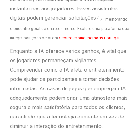
instantâneas aos jogadores. Esses assistentes
digitais podem gerenciar solicitações ⁄
7 , melhorando
o encontro geral de entretenimento. Explore uma plataforma que
integra soluções de AI em
Scored casino methods Portugal
.
Enquanto a IA oferece vários ganhos, é vital que
os jogadores permaneçam vigilantes.
Compreender como a IA afeta o entretenimento
pode ajudar os participantes a tomar decisões
informadas. As casas de jogos que empregam IA
adequadamente podem criar uma atmosfera mais
segura e mais satisfatória para todos os clientes,
garantindo que a tecnologia aumente em vez de
diminuir a interação do entretenimento.