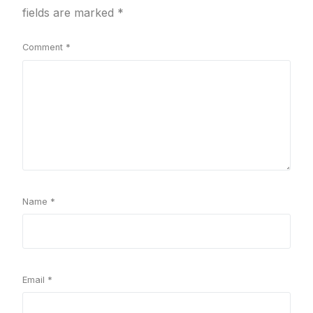
fields are marked
*
Comment
*
Name
*
Email
*