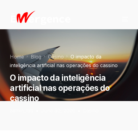
Home
Blog
Casino
O impacto da
inteligência artificial nas operações do cassino
O impacto da inteligência
artificial nas operações do
cassino
admin_lab
June 30, 2026
Casino