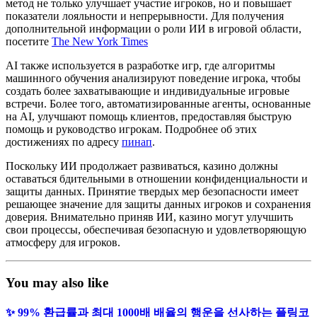
метод не только улучшает участие игроков, но и повышает
показатели лояльности и непрерывности. Для получения
дополнительной информации о роли ИИ в игровой области,
посетите
The New York Times
AI также используется в разработке игр, где алгоритмы
машинного обучения анализируют поведение игрока, чтобы
создать более захватывающие и индивидуальные игровые
встречи. Более того, автоматизированные агенты, основанные
на AI, улучшают помощь клиентов, предоставляя быструю
помощь и руководство игрокам. Подробнее об этих
достижениях по адресу
пинап
.
Поскольку ИИ продолжает развиваться, казино должны
оставаться бдительными в отношении конфиденциальности и
защиты данных. Принятие твердых мер безопасности имеет
решающее значение для защиты данных игроков и сохранения
доверия. Внимательно приняв ИИ, казино могут улучшить
свои процессы, обеспечивая безопасную и удовлетворяющую
атмосферу для игроков.
You may also like
✨ 99% 환급률과 최대 1000배 배율의 행운을 선사하는 플링코