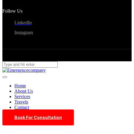
Follow Us
LinkedIn
Instagram
Home
About Us
Services
Travels
Contact
Book For Consultation