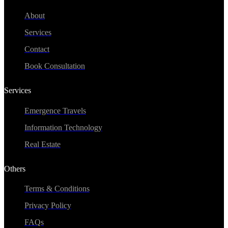
About
Services
Contact
Book Consultation
Services
Emergence Travels
Information Technology
Real Estate
Others
Terms & Conditions
Privacy Policy
FAQs