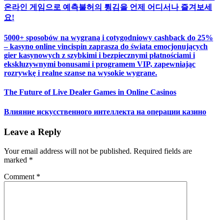
온라인 게임으로 예측불허의 튕김을 언제 어디서나 즐겨보세
요!
5000+ sposobów na wygraną i cotygodniowy cashback do 25%
– kasyno online vincispin zaprasza do świata emocjonujących
gier kasynowych z szybkimi i bezpiecznymi płatnościami i
ekskluzywnymi bonusami i programem VIP, zapewniając
rozrywkę i realne szanse na wysokie wygrane.
The Future of Live Dealer Games in Online Casinos
Влияние искусственного интеллекта на операции казино
Leave a Reply
Your email address will not be published.
Required fields are
marked
*
Comment
*